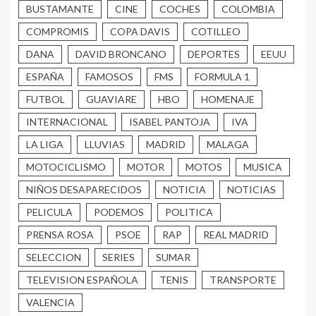
BUSTAMANTE
CINE
COCHES
COLOMBIA
COMPROMIS
COPA DAVIS
COTILLEO
DANA
DAVID BRONCANO
DEPORTES
EEUU
ESPAÑA
FAMOSOS
FMS
FORMULA 1
FUTBOL
GUAVIARE
HBO
HOMENAJE
INTERNACIONAL
ISABEL PANTOJA
IVA
LA LIGA
LLUVIAS
MADRID
MALAGA
MOTOCICLISMO
MOTOR
MOTOS
MUSICA
NIÑOS DESAPARECIDOS
NOTICIA
NOTICIAS
PELICULA
PODEMOS
POLITICA
PRENSA ROSA
PSOE
RAP
REAL MADRID
SELECCION
SERIES
SUMAR
TELEVISION ESPAÑOLA
TENIS
TRANSPORTE
VALENCIA