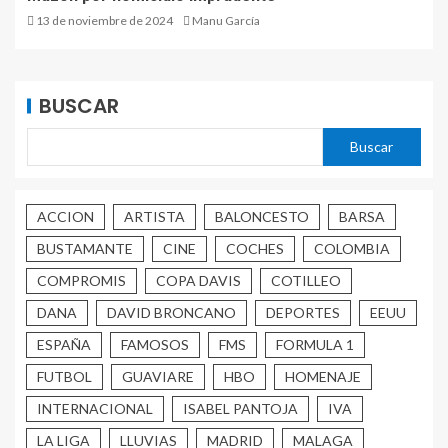
13 de noviembre de 2024
Manu García
BUSCAR
Buscar
ACCION
ARTISTA
BALONCESTO
BARSA
BUSTAMANTE
CINE
COCHES
COLOMBIA
COMPROMIS
COPA DAVIS
COTILLEO
DANA
DAVID BRONCANO
DEPORTES
EEUU
ESPAÑA
FAMOSOS
FMS
FORMULA 1
FUTBOL
GUAVIARE
HBO
HOMENAJE
INTERNACIONAL
ISABEL PANTOJA
IVA
LA LIGA
LLUVIAS
MADRID
MALAGA