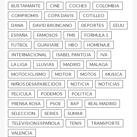
BUSTAMANTE
CINE
COCHES
COLOMBIA
COMPROMIS
COPA DAVIS
COTILLEO
DANA
DAVID BRONCANO
DEPORTES
EEUU
ESPAÑA
FAMOSOS
FMS
FORMULA 1
FUTBOL
GUAVIARE
HBO
HOMENAJE
INTERNACIONAL
ISABEL PANTOJA
IVA
LA LIGA
LLUVIAS
MADRID
MALAGA
MOTOCICLISMO
MOTOR
MOTOS
MUSICA
NIÑOS DESAPARECIDOS
NOTICIA
NOTICIAS
PELICULA
PODEMOS
POLITICA
PRENSA ROSA
PSOE
RAP
REAL MADRID
SELECCION
SERIES
SUMAR
TELEVISION ESPAÑOLA
TENIS
TRANSPORTE
VALENCIA