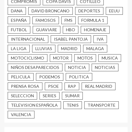
COMPROMIS
COPA DAVIS
COTILLEO
DANA
DAVID BRONCANO
DEPORTES
EEUU
ESPAÑA
FAMOSOS
FMS
FORMULA 1
FUTBOL
GUAVIARE
HBO
HOMENAJE
INTERNACIONAL
ISABEL PANTOJA
IVA
LA LIGA
LLUVIAS
MADRID
MALAGA
MOTOCICLISMO
MOTOR
MOTOS
MUSICA
NIÑOS DESAPARECIDOS
NOTICIA
NOTICIAS
PELICULA
PODEMOS
POLITICA
PRENSA ROSA
PSOE
RAP
REAL MADRID
SELECCION
SERIES
SUMAR
TELEVISION ESPAÑOLA
TENIS
TRANSPORTE
VALENCIA