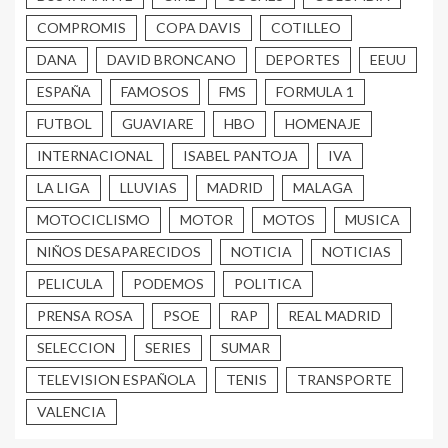
COMPROMIS
COPA DAVIS
COTILLEO
DANA
DAVID BRONCANO
DEPORTES
EEUU
ESPAÑA
FAMOSOS
FMS
FORMULA 1
FUTBOL
GUAVIARE
HBO
HOMENAJE
INTERNACIONAL
ISABEL PANTOJA
IVA
LA LIGA
LLUVIAS
MADRID
MALAGA
MOTOCICLISMO
MOTOR
MOTOS
MUSICA
NIÑOS DESAPARECIDOS
NOTICIA
NOTICIAS
PELICULA
PODEMOS
POLITICA
PRENSA ROSA
PSOE
RAP
REAL MADRID
SELECCION
SERIES
SUMAR
TELEVISION ESPAÑOLA
TENIS
TRANSPORTE
VALENCIA