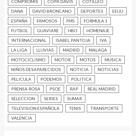
COMPROMIS
COPA DAVIS
COTILLEO
DANA
DAVID BRONCANO
DEPORTES
EEUU
ESPAÑA
FAMOSOS
FMS
FORMULA 1
FUTBOL
GUAVIARE
HBO
HOMENAJE
INTERNACIONAL
ISABEL PANTOJA
IVA
LA LIGA
LLUVIAS
MADRID
MALAGA
MOTOCICLISMO
MOTOR
MOTOS
MUSICA
NIÑOS DESAPARECIDOS
NOTICIA
NOTICIAS
PELICULA
PODEMOS
POLITICA
PRENSA ROSA
PSOE
RAP
REAL MADRID
SELECCION
SERIES
SUMAR
TELEVISION ESPAÑOLA
TENIS
TRANSPORTE
VALENCIA