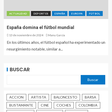
ACTUALIDAD
DEPORTES
ESPAÑA
EUROPA
FÚTBOL
España domina el fútbol mundial
13 de noviembre de 2024
Manu García
En los últimos años, el fútbol español ha experimentado un
resurgimiento notable, similar a...
BUSCAR
Buscar
ACCION
ARTISTA
BALONCESTO
BARSA
BUSTAMANTE
CINE
COCHES
COLOMBIA