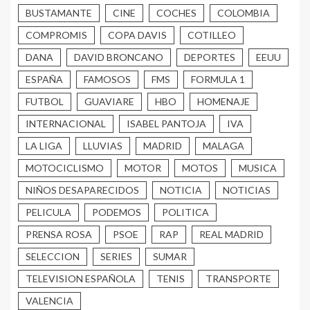
BUSTAMANTE
CINE
COCHES
COLOMBIA
COMPROMIS
COPA DAVIS
COTILLEO
DANA
DAVID BRONCANO
DEPORTES
EEUU
ESPAÑA
FAMOSOS
FMS
FORMULA 1
FUTBOL
GUAVIARE
HBO
HOMENAJE
INTERNACIONAL
ISABEL PANTOJA
IVA
LA LIGA
LLUVIAS
MADRID
MALAGA
MOTOCICLISMO
MOTOR
MOTOS
MUSICA
NIÑOS DESAPARECIDOS
NOTICIA
NOTICIAS
PELICULA
PODEMOS
POLITICA
PRENSA ROSA
PSOE
RAP
REAL MADRID
SELECCION
SERIES
SUMAR
TELEVISION ESPAÑOLA
TENIS
TRANSPORTE
VALENCIA