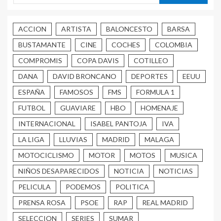
ACCION
ARTISTA
BALONCESTO
BARSA
BUSTAMANTE
CINE
COCHES
COLOMBIA
COMPROMIS
COPA DAVIS
COTILLEO
DANA
DAVID BRONCANO
DEPORTES
EEUU
ESPAÑA
FAMOSOS
FMS
FORMULA 1
FUTBOL
GUAVIARE
HBO
HOMENAJE
INTERNACIONAL
ISABEL PANTOJA
IVA
LA LIGA
LLUVIAS
MADRID
MALAGA
MOTOCICLISMO
MOTOR
MOTOS
MUSICA
NIÑOS DESAPARECIDOS
NOTICIA
NOTICIAS
PELICULA
PODEMOS
POLITICA
PRENSA ROSA
PSOE
RAP
REAL MADRID
SELECCION
SERIES
SUMAR