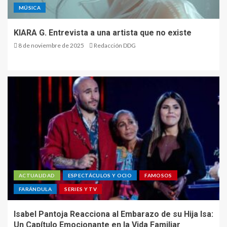
MÚSICA
KIARA G. Entrevista a una artista que no existe
8 de noviembre de 2025
Redacción DDG
ACTUALIDAD
ESPECTÁCULOS Y OCIO
FAMOSOS
FARÁNDULA
SERIES Y TV
Isabel Pantoja Reacciona al Embarazo de su Hija Isa:
Un Capítulo Emocionante en la Vida Familiar