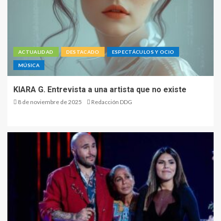
ACTUALIDAD
DESTACADO
ESPECTÁCULOS Y OCIO
MÚSICA
KIARA G. Entrevista a una artista que no existe
8 de noviembre de 2025
Redacción DDG