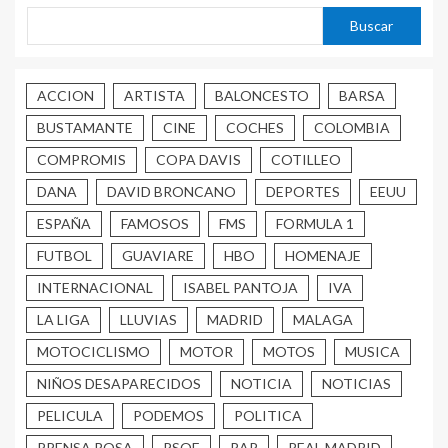
Buscar
ACCION
ARTISTA
BALONCESTO
BARSA
BUSTAMANTE
CINE
COCHES
COLOMBIA
COMPROMIS
COPA DAVIS
COTILLEO
DANA
DAVID BRONCANO
DEPORTES
EEUU
ESPAÑA
FAMOSOS
FMS
FORMULA 1
FUTBOL
GUAVIARE
HBO
HOMENAJE
INTERNACIONAL
ISABEL PANTOJA
IVA
LA LIGA
LLUVIAS
MADRID
MALAGA
MOTOCICLISMO
MOTOR
MOTOS
MUSICA
NIÑOS DESAPARECIDOS
NOTICIA
NOTICIAS
PELICULA
PODEMOS
POLITICA
PRENSA ROSA
PSOE
RAP
REAL MADRID