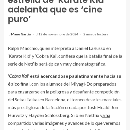
estrella de ‘Karate Kid’
adelanta que es ‘cine
puro’
Manu García
12 de noviembre de 2024
2 min de lectura
Ralph Macchio, quien interpreta a Daniel LaRusso en
‘Karate Kid’ y ‘Cobra Kai’, confiesa que la batalla final de la
serie de Netflix será épica y muy cinematográfica.
‘
Cobra Kai
‘
está acercándose paulatinamente hacia su
épico final
, con los alumnos del Miyagi-Do preparados
para enzarzarse en la peligrosa y desafiante competición
del Sekai Taikai en Barcelona, el torneo de artes marciales
más prestigioso de la ficción creada por Josh Heald, Jon
Hurwitz y Hayden Schlossberg. Si bien Netflix
ya ha
compartido varias imágenes y avances de lo que veremos