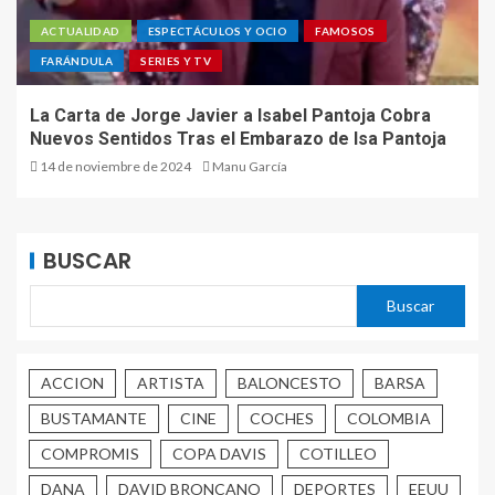
ACTUALIDAD
ESPECTÁCULOS Y OCIO
FAMOSOS
FARÁNDULA
SERIES Y TV
La Carta de Jorge Javier a Isabel Pantoja Cobra
Nuevos Sentidos Tras el Embarazo de Isa Pantoja
14 de noviembre de 2024
Manu García
BUSCAR
Buscar
ACCION
ARTISTA
BALONCESTO
BARSA
BUSTAMANTE
CINE
COCHES
COLOMBIA
COMPROMIS
COPA DAVIS
COTILLEO
DANA
DAVID BRONCANO
DEPORTES
EEUU