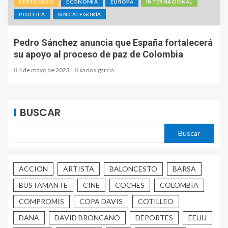
DESTACADO
ECONOMÍA
EUROPA
INTERNACIONAL
POLÍTICA
SIN CATEGORÍA
Pedro Sánchez anuncia que España fortalecerá
su apoyo al proceso de paz de Colombia
4 de mayo de 2023
karlos.garcia
BUSCAR
Buscar
ACCION
ARTISTA
BALONCESTO
BARSA
BUSTAMANTE
CINE
COCHES
COLOMBIA
COMPROMIS
COPA DAVIS
COTILLEO
DANA
DAVID BRONCANO
DEPORTES
EEUU